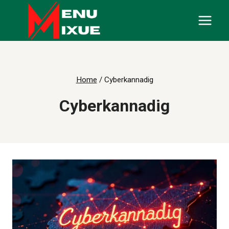
Skip
to
content
Home
/
Cyberkannadig
Cyberkannadig