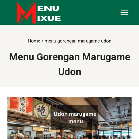
Skip
to
content
Home
/
menu gorengan marugame udon
Menu Gorengan Marugame
Udon