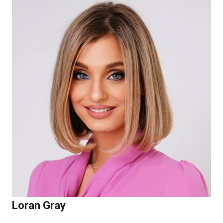
MENU
TERBARU
YANG
WAJIB
KAMU
COBA
DI
INDONESIA
Loran Gray